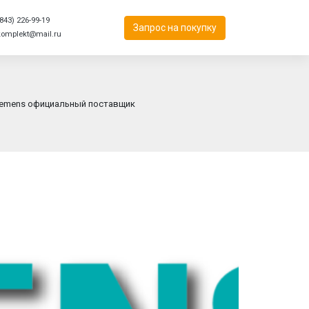
843) 226-99-19
Запрос на покупку
komplekt@mail.ru
iemens официальный поставщик